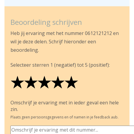
Beoordeling schrijven
Heb jij ervaring met het nummer 0612121212 en
wil je deze delen. Schrijf hieronder een
beoordeling.
Selecteer sterren 1 (negatief) tot 5 (positief):
★
★
★
★
★
★
★
★
★
★
★
★
★
★
★
Omschrijf je ervaring met in ieder geval een hele
zin.
Plaats geen persoonsgegevens en of namen in je feedback aub.