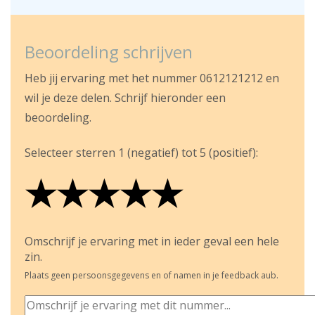
Beoordeling schrijven
Heb jij ervaring met het nummer 0612121212 en
wil je deze delen. Schrijf hieronder een
beoordeling.
Selecteer sterren 1 (negatief) tot 5 (positief):
★
★
★
★
★
★
★
★
★
★
★
★
★
★
★
Omschrijf je ervaring met in ieder geval een hele
zin.
Plaats geen persoonsgegevens en of namen in je feedback aub.