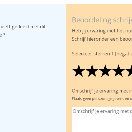
Beoordeling schri
heeft gedeeld met dit
Heb jij ervaring met het n
e ?
Schrijf hieronder een beoo
Selecteer sterren 1 (negatief
★
★
★
★
★
★
★
★
★
★
★
★
★
★
Omschrijf je ervaring met in
Plaats geen persoonsgegevens en o