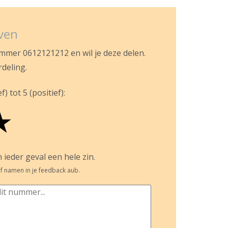
jven
ummer 0612121212 en wil je deze delen.
rdeling.
) tot 5 (positief):
★
 ieder geval een hele zin.
f namen in je feedback aub.