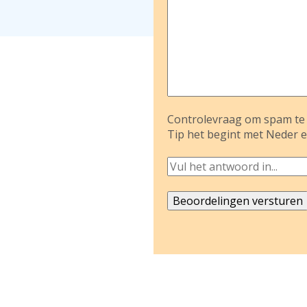
Controlevraag om spam te 
Tip het begint met Neder e