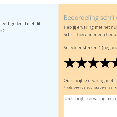
Beoordeling schri
heeft gedeeld met dit
Heb jij ervaring met het n
e ?
Schrijf hieronder een beoo
Selecteer sterren 1 (negatief
★
★
★
★
★
★
★
★
★
★
★
★
★
★
Omschrijf je ervaring met in
Plaats geen persoonsgegevens en o