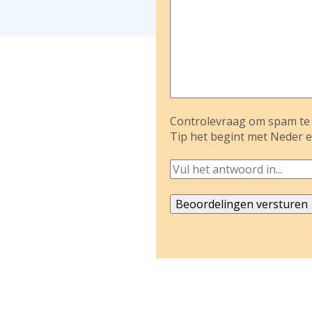
Controlevraag om spam te 
Tip het begint met Neder e