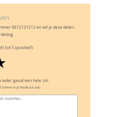
jven
ummer 0612121212 en wil je deze delen.
rdeling.
) tot 5 (positief):
★
 ieder geval een hele zin.
f namen in je feedback aub.