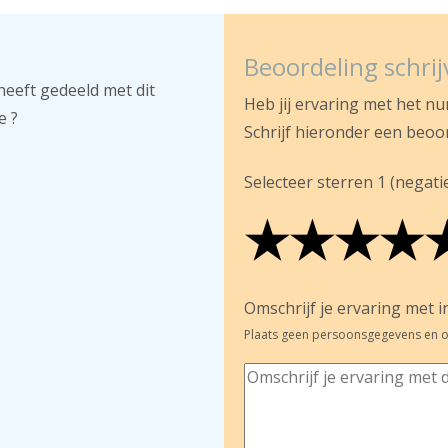
Beoordeling schri
heeft gedeeld met dit
Heb jij ervaring met het n
e ?
Schrijf hieronder een beoo
Selecteer sterren 1 (negatief
★
★
★
★
★
★
★
★
★
★
★
★
★
★
Omschrijf je ervaring met in
Plaats geen persoonsgegevens en o