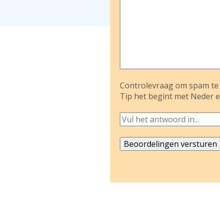
Controlevraag om spam te 
Tip het begint met Neder e