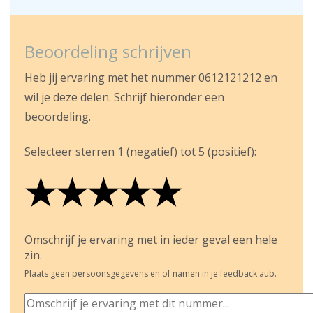
Beoordeling schrijven
Heb jij ervaring met het nummer 0612121212 en
wil je deze delen. Schrijf hieronder een
beoordeling.
Selecteer sterren 1 (negatief) tot 5 (positief):
★
★
★
★
★
★
★
★
★
★
★
★
★
★
★
Omschrijf je ervaring met in ieder geval een hele
zin.
Plaats geen persoonsgegevens en of namen in je feedback aub.