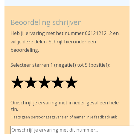
Beoordeling schrijven
Heb jij ervaring met het nummer 0612121212 en
wil je deze delen. Schrijf hieronder een
beoordeling.
Selecteer sterren 1 (negatief) tot 5 (positief):
★
★
★
★
★
★
★
★
★
★
★
★
★
★
★
Omschrijf je ervaring met in ieder geval een hele
zin.
Plaats geen persoonsgegevens en of namen in je feedback aub.