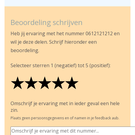
Beoordeling schrijven
Heb jij ervaring met het nummer 0612121212 en
wil je deze delen. Schrijf hieronder een
beoordeling.
Selecteer sterren 1 (negatief) tot 5 (positief):
★
★
★
★
★
★
★
★
★
★
★
★
★
★
★
Omschrijf je ervaring met in ieder geval een hele
zin.
Plaats geen persoonsgegevens en of namen in je feedback aub.