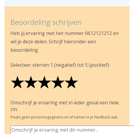
Beoordeling schrijven
Heb jij ervaring met het nummer 0612121212 en
wil je deze delen. Schrijf hieronder een
beoordeling.
Selecteer sterren 1 (negatief) tot 5 (positief):
★
★
★
★
★
★
★
★
★
★
★
★
★
★
★
Omschrijf je ervaring met in ieder geval een hele
zin.
Plaats geen persoonsgegevens en of namen in je feedback aub.