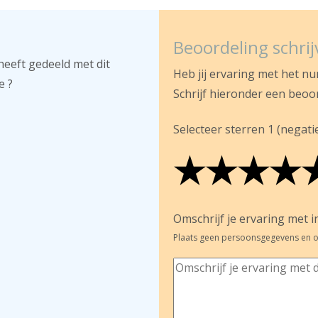
Beoordeling schri
heeft gedeeld met dit
Heb jij ervaring met het n
e ?
Schrijf hieronder een beoo
Selecteer sterren 1 (negatief
★
★
★
★
★
★
★
★
★
★
★
★
★
★
Omschrijf je ervaring met in
Plaats geen persoonsgegevens en o