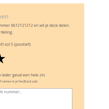
jven
ummer 0612121212 en wil je deze delen.
rdeling.
) tot 5 (positief):
★
 ieder geval een hele zin.
f namen in je feedback aub.