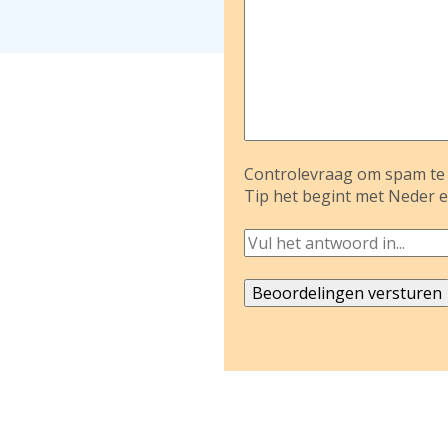
Controlevraag om spam te 
Tip het begint met Neder e