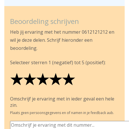
Beoordeling schrijven
Heb jij ervaring met het nummer 0612121212 en
wil je deze delen. Schrijf hieronder een
beoordeling.
Selecteer sterren 1 (negatief) tot 5 (positief):
★
★
★
★
★
★
★
★
★
★
★
★
★
★
★
Omschrijf je ervaring met in ieder geval een hele
zin.
Plaats geen persoonsgegevens en of namen in je feedback aub.