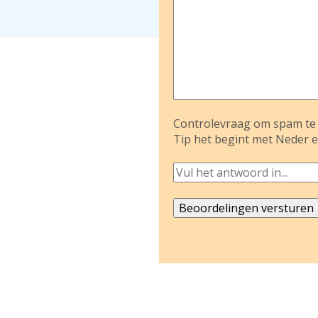
Controlevraag om spam te 
Tip het begint met Neder e