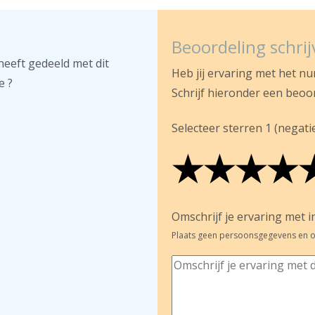
Beoordeling schri
heeft gedeeld met dit
Heb jij ervaring met het n
e ?
Schrijf hieronder een beoo
Selecteer sterren 1 (negatief
★
★
★
★
★
★
★
★
★
★
★
★
★
★
Omschrijf je ervaring met in
Plaats geen persoonsgegevens en o