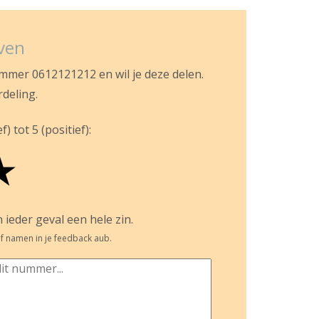
jven
ummer 0612121212 en wil je deze delen.
rdeling.
) tot 5 (positief):
★
 ieder geval een hele zin.
f namen in je feedback aub.