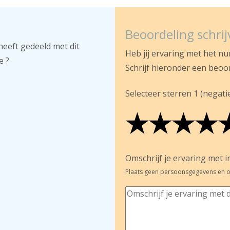
Beoordeling schri
heeft gedeeld met dit
Heb jij ervaring met het n
e ?
Schrijf hieronder een beoo
Selecteer sterren 1 (negatief
★
★
★
★
★
★
★
★
★
★
★
★
★
★
Omschrijf je ervaring met in
Plaats geen persoonsgegevens en o