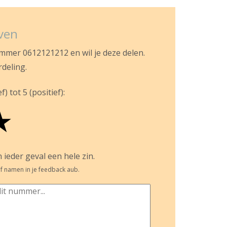
jven
ummer 0612121212 en wil je deze delen.
rdeling.
) tot 5 (positief):
★
 ieder geval een hele zin.
f namen in je feedback aub.