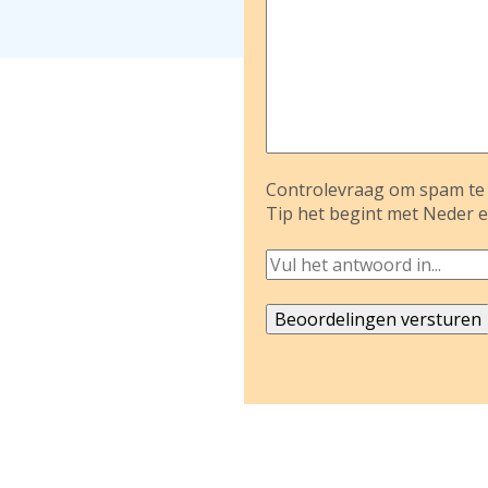
Controlevraag om spam te 
Tip het begint met Neder e