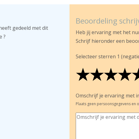
Beoordeling schri
heeft gedeeld met dit
Heb jij ervaring met het n
e ?
Schrijf hieronder een beoo
Selecteer sterren 1 (negatief
★
★
★
★
★
★
★
★
★
★
★
★
★
★
Omschrijf je ervaring met in
Plaats geen persoonsgegevens en o