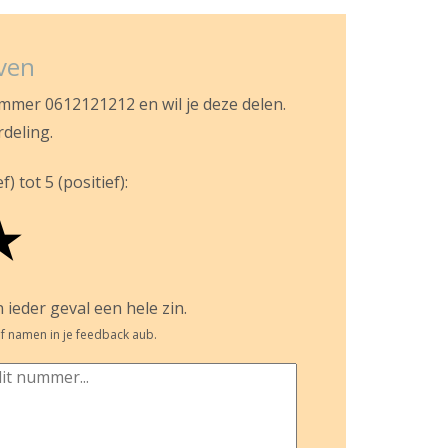
jven
ummer 0612121212 en wil je deze delen.
rdeling.
) tot 5 (positief):
★
 ieder geval een hele zin.
f namen in je feedback aub.