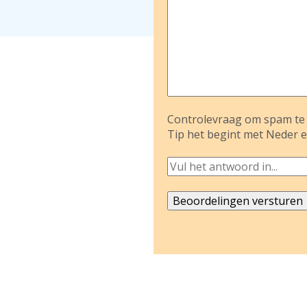
Controlevraag om spam te 
Tip het begint met Neder e