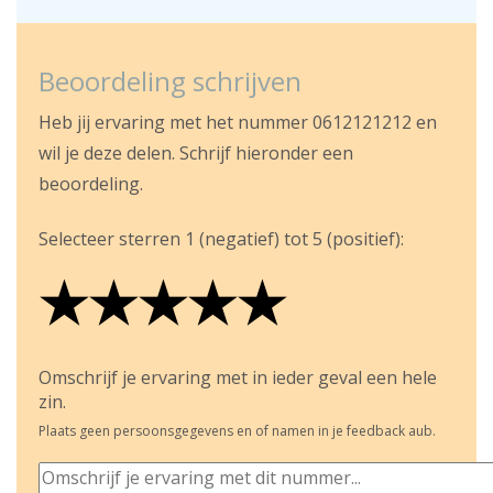
Beoordeling schrijven
Heb jij ervaring met het nummer 0612121212 en
wil je deze delen. Schrijf hieronder een
beoordeling.
Selecteer sterren 1 (negatief) tot 5 (positief):
★
★
★
★
★
★
★
★
★
★
★
★
★
★
★
Omschrijf je ervaring met in ieder geval een hele
zin.
Plaats geen persoonsgegevens en of namen in je feedback aub.