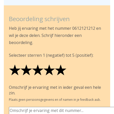
Beoordeling schrijven
Heb jij ervaring met het nummer 0612121212 en
wil je deze delen. Schrijf hieronder een
beoordeling.
Selecteer sterren 1 (negatief) tot 5 (positief):
★
★
★
★
★
★
★
★
★
★
★
★
★
★
★
Omschrijf je ervaring met in ieder geval een hele
zin.
Plaats geen persoonsgegevens en of namen in je feedback aub.