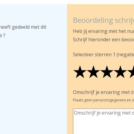
Beoordeling schri
heeft gedeeld met dit
Heb jij ervaring met het n
e ?
Schrijf hieronder een beoo
Selecteer sterren 1 (negatief
★
★
★
★
★
★
★
★
★
★
★
★
★
★
Omschrijf je ervaring met in
Plaats geen persoonsgegevens en o