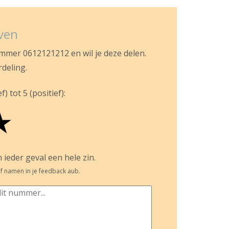
jven
ummer 0612121212 en wil je deze delen.
rdeling.
) tot 5 (positief):
★
 ieder geval een hele zin.
f namen in je feedback aub.