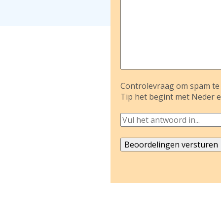
Controlevraag om spam te 
Tip het begint met Neder e