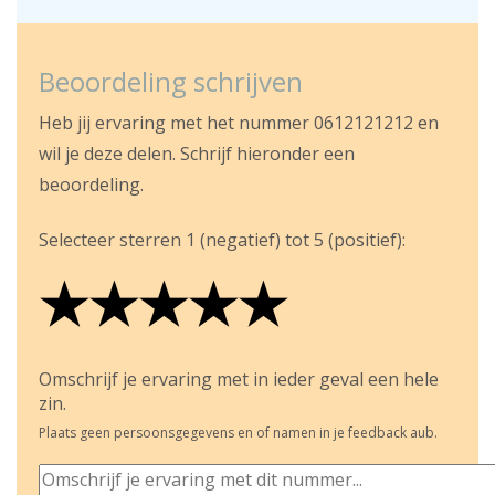
Beoordeling schrijven
Heb jij ervaring met het nummer 0612121212 en
wil je deze delen. Schrijf hieronder een
beoordeling.
Selecteer sterren 1 (negatief) tot 5 (positief):
★
★
★
★
★
★
★
★
★
★
★
★
★
★
★
Omschrijf je ervaring met in ieder geval een hele
zin.
Plaats geen persoonsgegevens en of namen in je feedback aub.