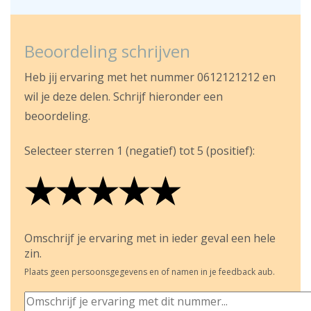
Beoordeling schrijven
Heb jij ervaring met het nummer 0612121212 en
wil je deze delen. Schrijf hieronder een
beoordeling.
Selecteer sterren 1 (negatief) tot 5 (positief):
★
★
★
★
★
★
★
★
★
★
★
★
★
★
★
Omschrijf je ervaring met in ieder geval een hele
zin.
Plaats geen persoonsgegevens en of namen in je feedback aub.