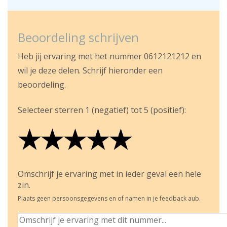
Beoordeling schrijven
Heb jij ervaring met het nummer 0612121212 en
wil je deze delen. Schrijf hieronder een
beoordeling.
Selecteer sterren 1 (negatief) tot 5 (positief):
★
★
★
★
★
★
★
★
★
★
★
★
★
★
★
Omschrijf je ervaring met in ieder geval een hele
zin.
Plaats geen persoonsgegevens en of namen in je feedback aub.