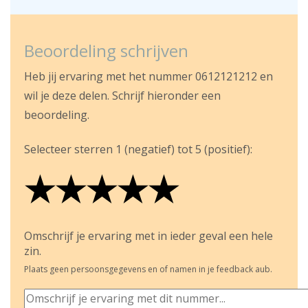
Beoordeling schrijven
Heb jij ervaring met het nummer 0612121212 en
wil je deze delen. Schrijf hieronder een
beoordeling.
Selecteer sterren 1 (negatief) tot 5 (positief):
★
★
★
★
★
★
★
★
★
★
★
★
★
★
★
Omschrijf je ervaring met in ieder geval een hele
zin.
Plaats geen persoonsgegevens en of namen in je feedback aub.