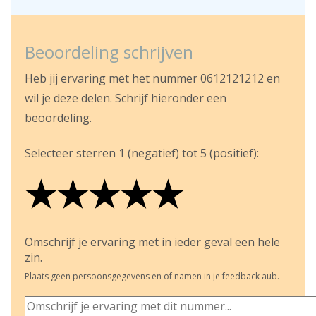
Beoordeling schrijven
Heb jij ervaring met het nummer 0612121212 en
wil je deze delen. Schrijf hieronder een
beoordeling.
Selecteer sterren 1 (negatief) tot 5 (positief):
★
★
★
★
★
★
★
★
★
★
★
★
★
★
★
Omschrijf je ervaring met in ieder geval een hele
zin.
Plaats geen persoonsgegevens en of namen in je feedback aub.