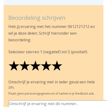
Beoordeling schrijven
Heb jij ervaring met het nummer 0612121212 en
wil je deze delen. Schrijf hieronder een
beoordeling.
Selecteer sterren 1 (negatief) tot 5 (positief):
★
★
★
★
★
★
★
★
★
★
★
★
★
★
★
Omschrijf je ervaring met in ieder geval een hele
zin.
Plaats geen persoonsgegevens en of namen in je feedback aub.