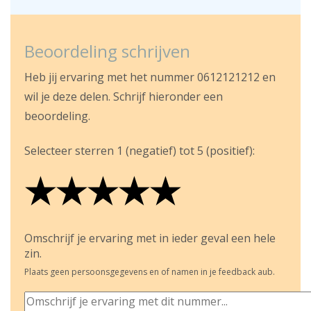
Beoordeling schrijven
Heb jij ervaring met het nummer 0612121212 en
wil je deze delen. Schrijf hieronder een
beoordeling.
Selecteer sterren 1 (negatief) tot 5 (positief):
★
★
★
★
★
★
★
★
★
★
★
★
★
★
★
Omschrijf je ervaring met in ieder geval een hele
zin.
Plaats geen persoonsgegevens en of namen in je feedback aub.