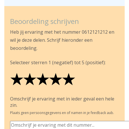
Beoordeling schrijven
Heb jij ervaring met het nummer 0612121212 en
wil je deze delen. Schrijf hieronder een
beoordeling.
Selecteer sterren 1 (negatief) tot 5 (positief):
★
★
★
★
★
★
★
★
★
★
★
★
★
★
★
Omschrijf je ervaring met in ieder geval een hele
zin.
Plaats geen persoonsgegevens en of namen in je feedback aub.