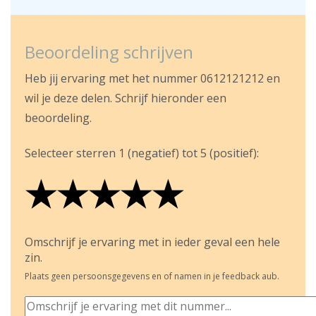
Beoordeling schrijven
Heb jij ervaring met het nummer 0612121212 en
wil je deze delen. Schrijf hieronder een
beoordeling.
Selecteer sterren 1 (negatief) tot 5 (positief):
★
★
★
★
★
★
★
★
★
★
★
★
★
★
★
Omschrijf je ervaring met in ieder geval een hele
zin.
Plaats geen persoonsgegevens en of namen in je feedback aub.