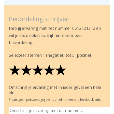
Beoordeling schrijven
Heb jij ervaring met het nummer 0612121212 en
wil je deze delen. Schrijf hieronder een
beoordeling.
Selecteer sterren 1 (negatief) tot 5 (positief):
★
★
★
★
★
★
★
★
★
★
★
★
★
★
★
Omschrijf je ervaring met in ieder geval een hele
zin.
Plaats geen persoonsgegevens en of namen in je feedback aub.