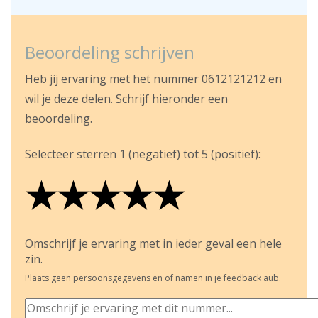
Beoordeling schrijven
Heb jij ervaring met het nummer 0612121212 en
wil je deze delen. Schrijf hieronder een
beoordeling.
Selecteer sterren 1 (negatief) tot 5 (positief):
★
★
★
★
★
★
★
★
★
★
★
★
★
★
★
Omschrijf je ervaring met in ieder geval een hele
zin.
Plaats geen persoonsgegevens en of namen in je feedback aub.