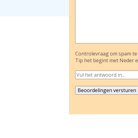
Controlevraag om spam te 
Tip het begint met Neder e