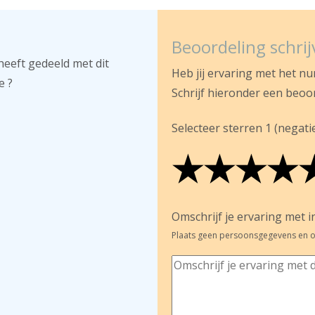
Beoordeling schri
heeft gedeeld met dit
Heb jij ervaring met het n
e ?
Schrijf hieronder een beoo
Selecteer sterren 1 (negatief
★
★
★
★
★
★
★
★
★
★
★
★
★
★
Omschrijf je ervaring met in
Plaats geen persoonsgegevens en o