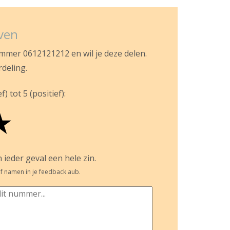
jven
ummer 0612121212 en wil je deze delen.
rdeling.
) tot 5 (positief):
★
 ieder geval een hele zin.
f namen in je feedback aub.