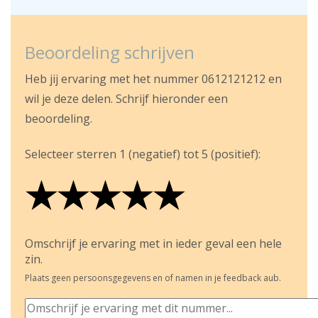
Beoordeling schrijven
Heb jij ervaring met het nummer 0612121212 en
wil je deze delen. Schrijf hieronder een
beoordeling.
Selecteer sterren 1 (negatief) tot 5 (positief):
★
★
★
★
★
★
★
★
★
★
★
★
★
★
★
Omschrijf je ervaring met in ieder geval een hele
zin.
Plaats geen persoonsgegevens en of namen in je feedback aub.