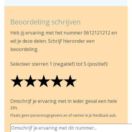
Beoordeling schrijven
Heb jij ervaring met het nummer 0612121212 en
wil je deze delen. Schrijf hieronder een
beoordeling.
Selecteer sterren 1 (negatief) tot 5 (positief):
★
★
★
★
★
★
★
★
★
★
★
★
★
★
★
Omschrijf je ervaring met in ieder geval een hele
zin.
Plaats geen persoonsgegevens en of namen in je feedback aub.