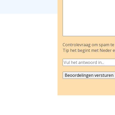
Controlevraag om spam te 
Tip het begint met Neder e