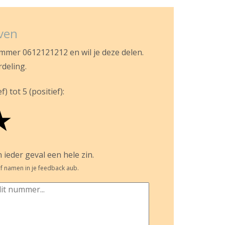
jven
ummer 0612121212 en wil je deze delen.
rdeling.
) tot 5 (positief):
★
 ieder geval een hele zin.
f namen in je feedback aub.