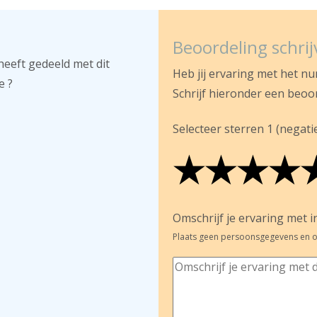
Beoordeling schri
heeft gedeeld met dit
Heb jij ervaring met het n
e ?
Schrijf hieronder een beoo
Selecteer sterren 1 (negatief
★
★
★
★
★
★
★
★
★
★
★
★
★
★
Omschrijf je ervaring met in
Plaats geen persoonsgegevens en o