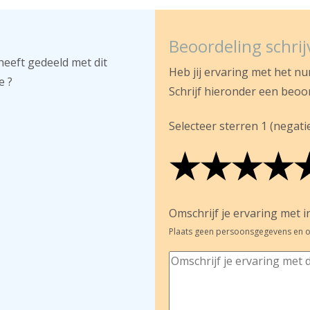
Beoordeling schri
heeft gedeeld met dit
Heb jij ervaring met het n
e ?
Schrijf hieronder een beoo
Selecteer sterren 1 (negatief
★
★
★
★
★
★
★
★
★
★
★
★
★
★
Omschrijf je ervaring met in
Plaats geen persoonsgegevens en o