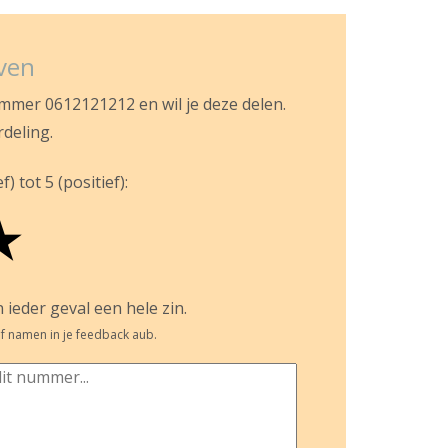
jven
ummer 0612121212 en wil je deze delen.
rdeling.
) tot 5 (positief):
★
 ieder geval een hele zin.
f namen in je feedback aub.