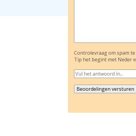
Controlevraag om spam te 
Tip het begint met Neder e