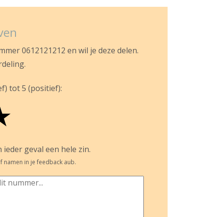
jven
ummer 0612121212 en wil je deze delen.
rdeling.
) tot 5 (positief):
★
 ieder geval een hele zin.
f namen in je feedback aub.