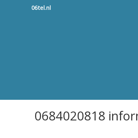
06tel.nl
0684020818 infor