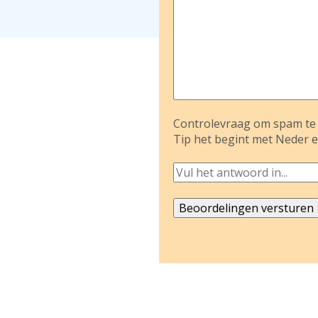
Controlevraag om spam te 
Tip het begint met Neder e