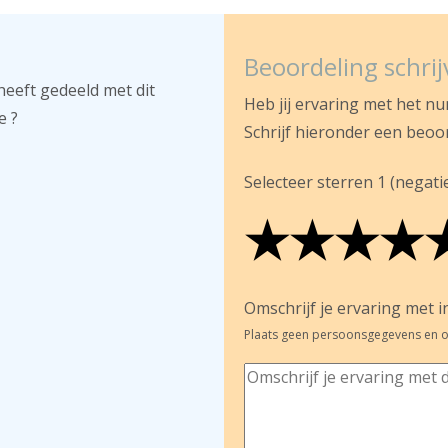
Beoordeling schri
heeft gedeeld met dit
Heb jij ervaring met het n
e ?
Schrijf hieronder een beoo
Selecteer sterren 1 (negatief
★
★
★
★
★
★
★
★
★
★
★
★
★
★
Omschrijf je ervaring met in
Plaats geen persoonsgegevens en o