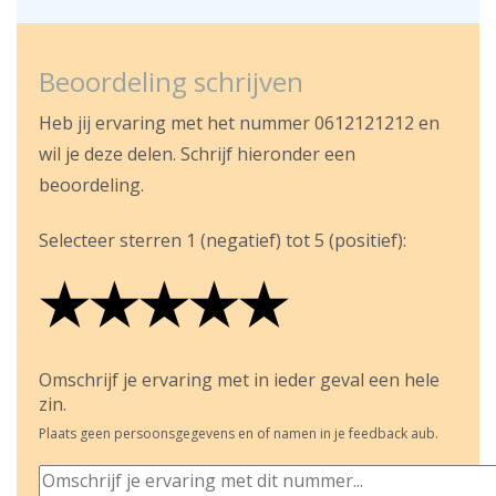
Beoordeling schrijven
Heb jij ervaring met het nummer 0612121212 en
wil je deze delen. Schrijf hieronder een
beoordeling.
Selecteer sterren 1 (negatief) tot 5 (positief):
★
★
★
★
★
★
★
★
★
★
★
★
★
★
★
Omschrijf je ervaring met in ieder geval een hele
zin.
Plaats geen persoonsgegevens en of namen in je feedback aub.