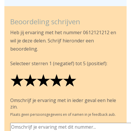
Beoordeling schrijven
Heb jij ervaring met het nummer 0612121212 en
wil je deze delen. Schrijf hieronder een
beoordeling.
Selecteer sterren 1 (negatief) tot 5 (positief):
★
★
★
★
★
★
★
★
★
★
★
★
★
★
★
Omschrijf je ervaring met in ieder geval een hele
zin.
Plaats geen persoonsgegevens en of namen in je feedback aub.