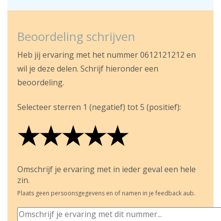
Beoordeling schrijven
Heb jij ervaring met het nummer 0612121212 en
wil je deze delen. Schrijf hieronder een
beoordeling.
Selecteer sterren 1 (negatief) tot 5 (positief):
★
★
★
★
★
★
★
★
★
★
★
★
★
★
★
Omschrijf je ervaring met in ieder geval een hele
zin.
Plaats geen persoonsgegevens en of namen in je feedback aub.