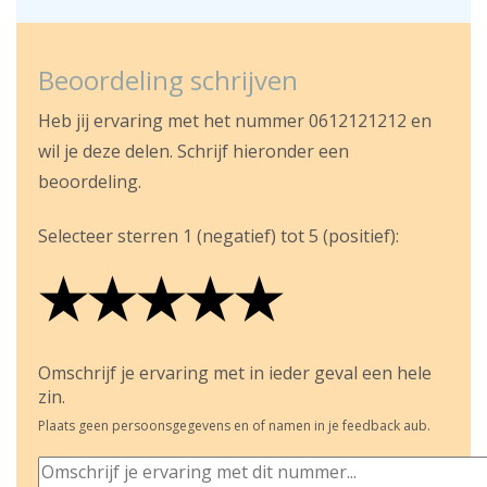
Beoordeling schrijven
Heb jij ervaring met het nummer 0612121212 en
wil je deze delen. Schrijf hieronder een
beoordeling.
Selecteer sterren 1 (negatief) tot 5 (positief):
★
★
★
★
★
★
★
★
★
★
★
★
★
★
★
Omschrijf je ervaring met in ieder geval een hele
zin.
Plaats geen persoonsgegevens en of namen in je feedback aub.