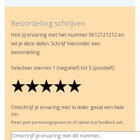
Beoordeling schrijven
Heb jij ervaring met het nummer 0612121212 en
wil je deze delen. Schrijf hieronder een
beoordeling.
Selecteer sterren 1 (negatief) tot 5 (positief):
★
★
★
★
★
★
★
★
★
★
★
★
★
★
★
Omschrijf je ervaring met in ieder geval een hele
zin.
Plaats geen persoonsgegevens en of namen in je feedback aub.