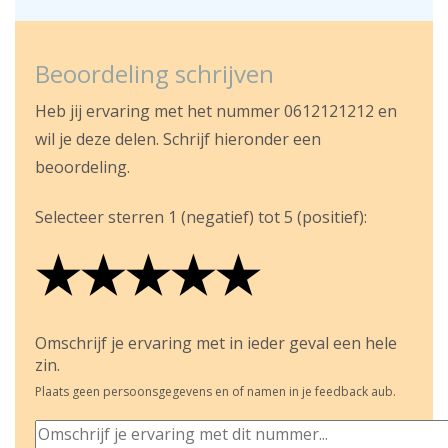
Beoordeling schrijven
Heb jij ervaring met het nummer 0612121212 en
wil je deze delen. Schrijf hieronder een
beoordeling.
Selecteer sterren 1 (negatief) tot 5 (positief):
★
★
★
★
★
★
★
★
★
★
★
★
★
★
★
Omschrijf je ervaring met in ieder geval een hele
zin.
Plaats geen persoonsgegevens en of namen in je feedback aub.