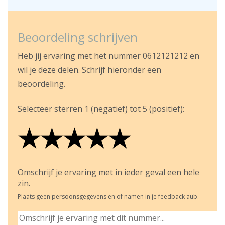
Beoordeling schrijven
Heb jij ervaring met het nummer 0612121212 en
wil je deze delen. Schrijf hieronder een
beoordeling.
Selecteer sterren 1 (negatief) tot 5 (positief):
★
★
★
★
★
★
★
★
★
★
★
★
★
★
★
Omschrijf je ervaring met in ieder geval een hele
zin.
Plaats geen persoonsgegevens en of namen in je feedback aub.