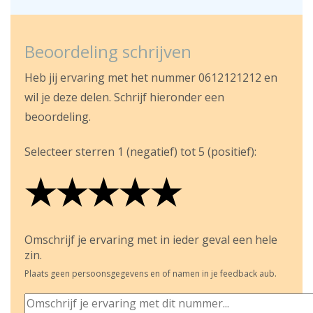
Beoordeling schrijven
Heb jij ervaring met het nummer 0612121212 en
wil je deze delen. Schrijf hieronder een
beoordeling.
Selecteer sterren 1 (negatief) tot 5 (positief):
★
★
★
★
★
★
★
★
★
★
★
★
★
★
★
Omschrijf je ervaring met in ieder geval een hele
zin.
Plaats geen persoonsgegevens en of namen in je feedback aub.