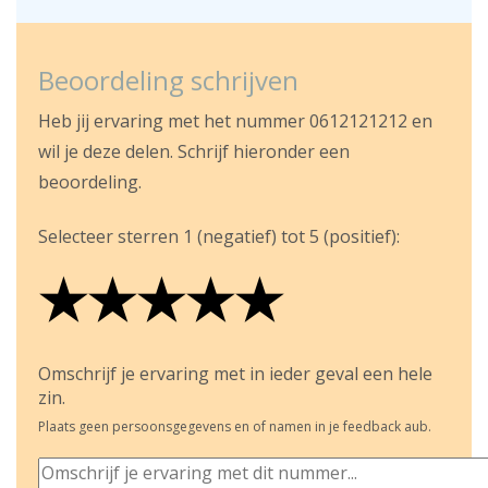
Beoordeling schrijven
Heb jij ervaring met het nummer 0612121212 en
wil je deze delen. Schrijf hieronder een
beoordeling.
Selecteer sterren 1 (negatief) tot 5 (positief):
★
★
★
★
★
★
★
★
★
★
★
★
★
★
★
Omschrijf je ervaring met in ieder geval een hele
zin.
Plaats geen persoonsgegevens en of namen in je feedback aub.