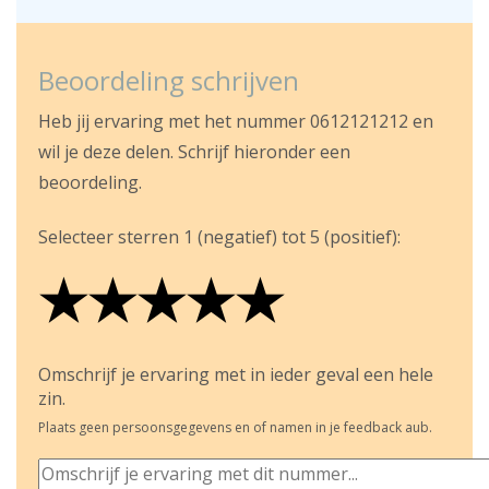
Beoordeling schrijven
Heb jij ervaring met het nummer 0612121212 en
wil je deze delen. Schrijf hieronder een
beoordeling.
Selecteer sterren 1 (negatief) tot 5 (positief):
★
★
★
★
★
★
★
★
★
★
★
★
★
★
★
Omschrijf je ervaring met in ieder geval een hele
zin.
Plaats geen persoonsgegevens en of namen in je feedback aub.