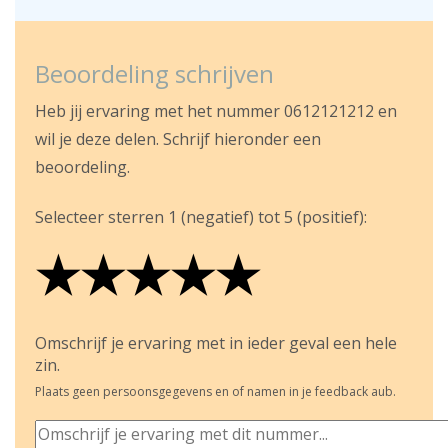
Beoordeling schrijven
Heb jij ervaring met het nummer 0612121212 en
wil je deze delen. Schrijf hieronder een
beoordeling.
Selecteer sterren 1 (negatief) tot 5 (positief):
★
★
★
★
★
★
★
★
★
★
★
★
★
★
★
Omschrijf je ervaring met in ieder geval een hele
zin.
Plaats geen persoonsgegevens en of namen in je feedback aub.