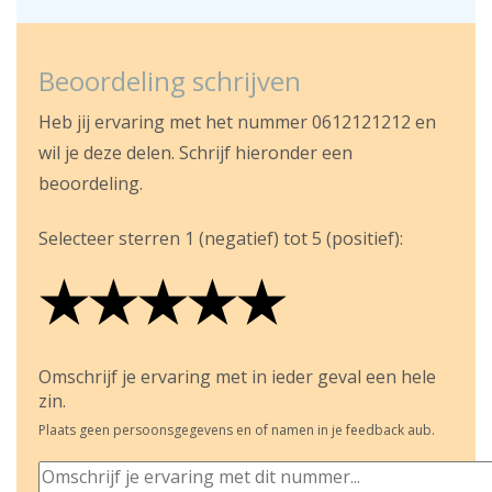
Beoordeling schrijven
Heb jij ervaring met het nummer 0612121212 en
wil je deze delen. Schrijf hieronder een
beoordeling.
Selecteer sterren 1 (negatief) tot 5 (positief):
★
★
★
★
★
★
★
★
★
★
★
★
★
★
★
Omschrijf je ervaring met in ieder geval een hele
zin.
Plaats geen persoonsgegevens en of namen in je feedback aub.