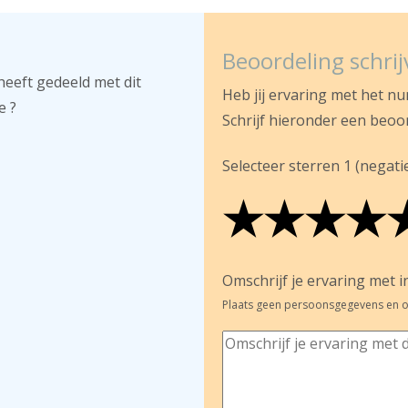
Beoordeling schri
heeft gedeeld met dit
Heb jij ervaring met het n
e ?
Schrijf hieronder een beoo
Selecteer sterren 1 (negatief
★
★
★
★
★
★
★
★
★
★
★
★
★
★
Omschrijf je ervaring met in
Plaats geen persoonsgegevens en o