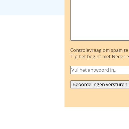
Controlevraag om spam te 
Tip het begint met Neder e