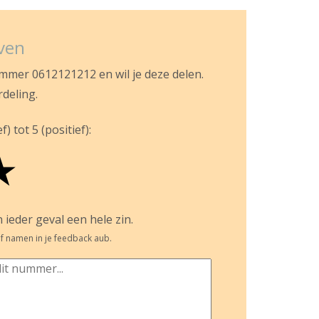
jven
ummer 0612121212 en wil je deze delen.
rdeling.
) tot 5 (positief):
★
 ieder geval een hele zin.
f namen in je feedback aub.