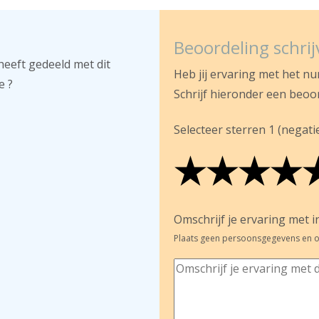
Beoordeling schri
heeft gedeeld met dit
Heb jij ervaring met het n
e ?
Schrijf hieronder een beoo
Selecteer sterren 1 (negatief
★
★
★
★
★
★
★
★
★
★
★
★
★
★
Omschrijf je ervaring met in
Plaats geen persoonsgegevens en o