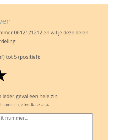
jven
ummer 0612121212 en wil je deze delen.
rdeling.
) tot 5 (positief):
★
 ieder geval een hele zin.
f namen in je feedback aub.