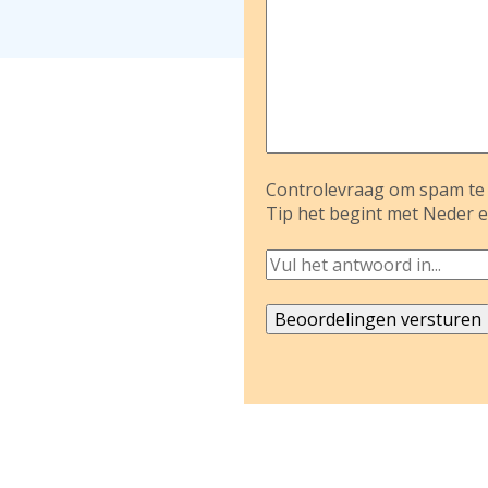
Controlevraag om spam te 
Tip het begint met Neder e