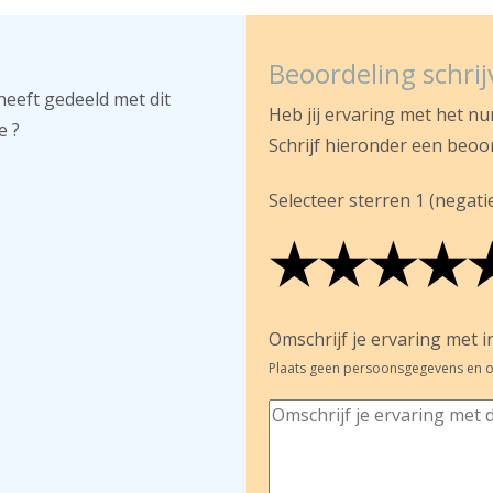
Beoordeling schri
heeft gedeeld met dit
Heb jij ervaring met het n
e ?
Schrijf hieronder een beoo
Selecteer sterren 1 (negatief
★
★
★
★
★
★
★
★
★
★
★
★
★
★
Omschrijf je ervaring met in
Plaats geen persoonsgegevens en o