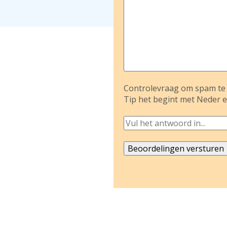
Controlevraag om spam te 
Tip het begint met Neder e