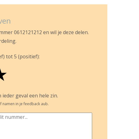
jven
ummer 0612121212 en wil je deze delen.
rdeling.
) tot 5 (positief):
★
 ieder geval een hele zin.
f namen in je feedback aub.