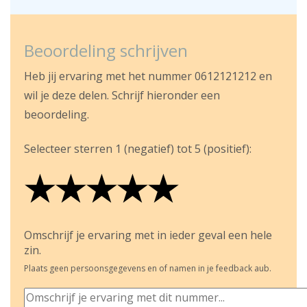
Beoordeling schrijven
Heb jij ervaring met het nummer 0612121212 en
wil je deze delen. Schrijf hieronder een
beoordeling.
Selecteer sterren 1 (negatief) tot 5 (positief):
★
★
★
★
★
★
★
★
★
★
★
★
★
★
★
Omschrijf je ervaring met in ieder geval een hele
zin.
Plaats geen persoonsgegevens en of namen in je feedback aub.